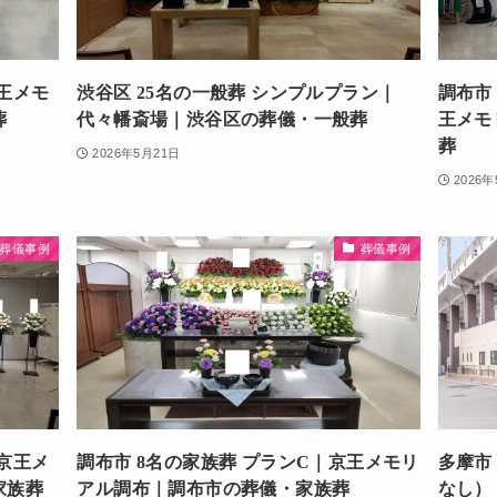
京王メモ
渋谷区 25名の一般葬 シンプルプラン｜
調布市
葬
代々幡斎場｜渋谷区の葬儀・一般葬
王メモ
葬
2026年5月21日
2026
葬儀事例
葬儀事例
｜京王メ
調布市 8名の家族葬 プランC｜京王メモリ
多摩市
家族葬
アル調布｜調布市の葬儀・家族葬
なし）