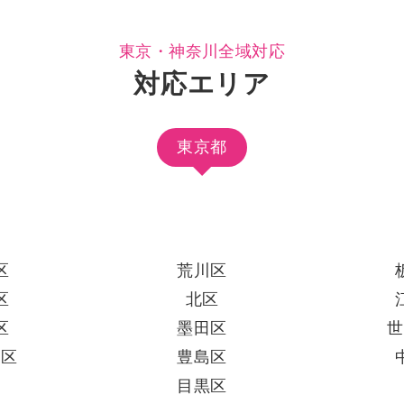
東京・神奈川全域対応
対応エリア
東京都
区
荒川区
区
北区
区
墨田区
世
田区
豊島区
区
目黒区