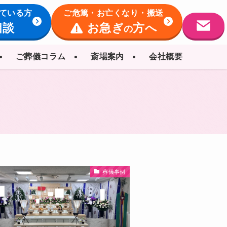
ている方
ご危篤・お亡くなり・搬送
相談
お急ぎ
方へ
の
ご葬儀コラム
斎場案内
会社概要
葬儀事例