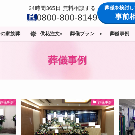
葬儀を検討し
24時間365日 無料相談する
0800-800-8149
事前
ルの家族葬
供花注文
葬儀プラン
葬儀事例
葬儀事例
葬儀事例
葬儀事例