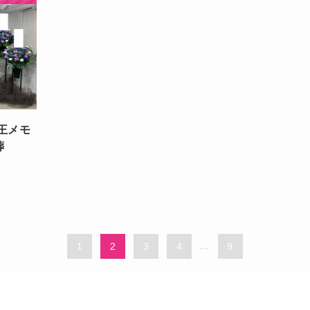
王メモ
葬
1
2
3
4
...
9