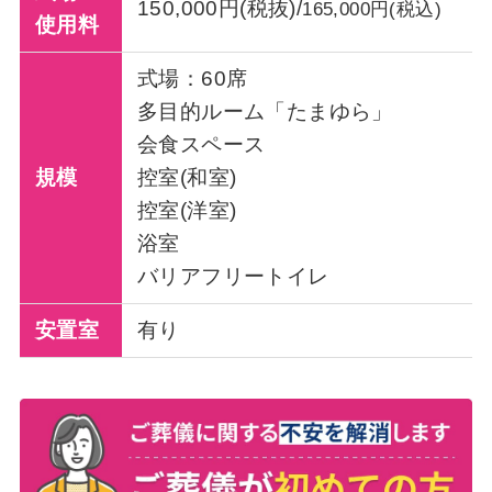
150,000円(税抜)/
165,000円(税込)
使用料
式場：60席
多目的ルーム「たまゆら」
会食スペース
規模
控室(和室)
控室(洋室)
浴室
バリアフリートイレ
安置室
有り