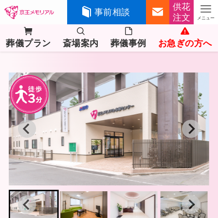
供花
事前相談
注文
メニュー
葬儀プラン
斎場案内
葬儀事例
お急ぎの方へ