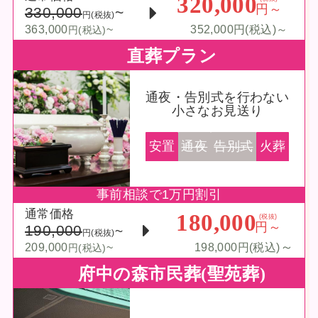
320,000
円～
330,000
~
円(税抜)
363,000
~
352,000円(税込)～
円(税込)
直葬プラン
通夜・告別式を行わない
小さなお見送り
安置
通夜
告別式
火葬
事前相談で1万円割引
通常価格
180,000
(税抜)
円～
190,000
~
円(税抜)
～
209,000
~
198,000円(税込)
円(税込)
府中の森市民葬(聖苑葬)