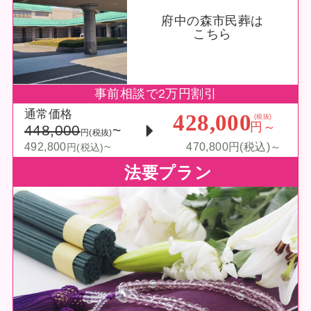
府中の森市民葬は
こちら
事前相談で2万円割引
通常価格
428,000
(税抜)
円～
448,000
~
円(税抜)
492,800
~
470,800円(税込)～
円(税込)
法要プラン