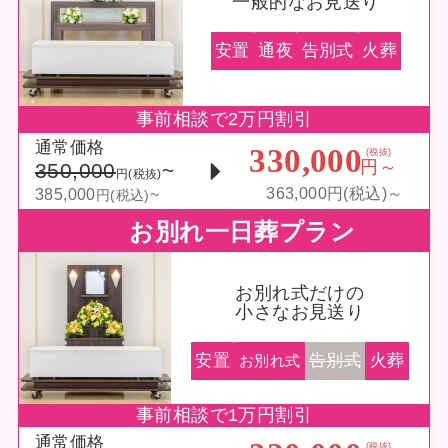
一般的なお見送り
安置
通夜
告別式
火葬
事前相談で2万円割引
通常価格
330,000
(税抜)
円～
350,000
~
円(税抜)
363,000円(税込)～
385,000
~
円(税込)
お別れ一日葬プラン
お別れ式だけの
小さなお見送り
安置
告別式
火葬
お別れ式
事前相談で1万円割引
通常価格
(税抜)