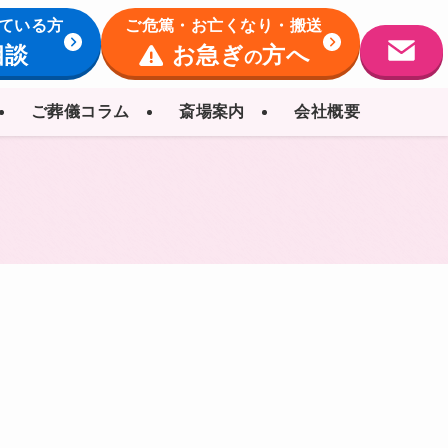
ている方
ご危篤・お亡くなり・搬送
相談
お急ぎ
方へ
の
ご葬儀コラム
斎場案内
会社概要