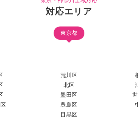
東京・神奈川全域対応
対応エリア
東京都
区
荒川区
区
北区
区
墨田区
世
田区
豊島区
区
目黒区