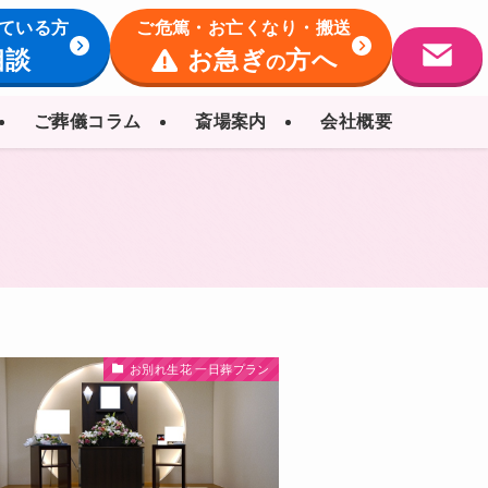
ている方
ご危篤・お亡くなり・搬送
相談
お急ぎ
方へ
の
ご葬儀コラム
斎場案内
会社概要
お別れ生花 一日葬プラン