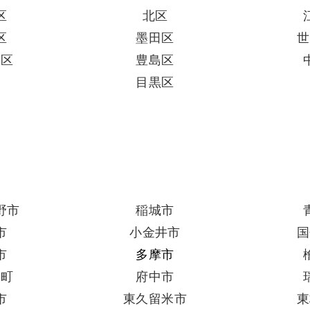
区
北区
区
墨田区
世
田区
豊島区
区
目黒区
野市
稲城市
市
小金井市
国
市
多摩市
出町
府中市
市
東久留米市
東