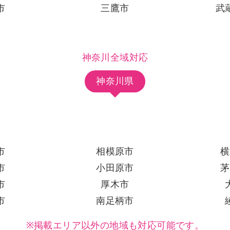
市
三鷹市
武
神奈川全域対応
神奈川県
市
相模原市
横
市
小田原市
茅
市
厚木市
市
南足柄市
※掲載エリア以外の地域も対応可能です。