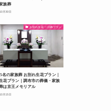
家族葬
10月30日
お別れ生花 一日葬プラン
 5名の家族葬 お別れ生花プラン｜
生花プラン｜調布市の葬儀・家族
葬は京王メモリアル
10月15日