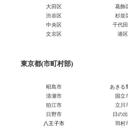
大田区
葛飾
渋谷区
杉並
中央区
千代
文京区
港
東京都(市町村部)
昭島市
あきる
清瀬市
国立
狛江市
立川
日野市
日の
八王子市
羽村