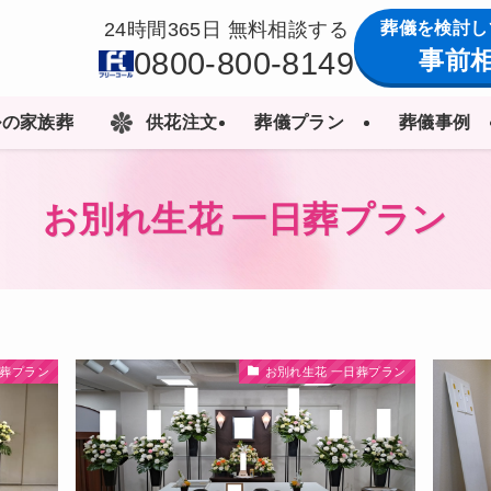
葬儀を検討し
24時間365日 無料相談する
0800-800-8149
事前
ルの家族葬
供花注文
葬儀プラン
葬儀事例
お別れ生花 一日葬プラン
日葬プラン
お別れ生花 一日葬プラン