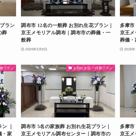
花プラン
調布市 12名の一般葬 お別れ生花プラン｜
多摩市
の葬
京王メモリアル調布｜調布市の葬儀・一
京王メ
般葬
葬儀・
2026年3月9日
2025年
日葬プラン
お別れ生花 一日葬プラン
ラン ｜
調布市 5名の家族葬 お別れ生花プラン｜
多摩市
儀・家
京王メモリアル調布センター｜調布市の
京王メ