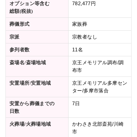
782,477円
オプション等含む
総額
(税抜)
家族葬
葬儀形式
宗教者なし
宗派
11名
参列者数
京王メモリアル調布/調
斎場名/斎場地域
布市
京王メモリアル多摩セン
安置場所/
安置地域
ター/多摩市落合
7日
安置から葬儀までの
日数
かわさき北部斎苑/川崎
火葬場/火葬場地域
市