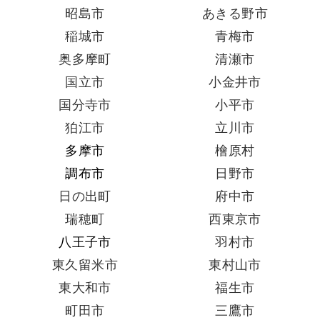
昭島市
あきる野市
稲城市
青梅市
奥多摩町
清瀬市
国立市
小金井市
国分寺市
小平市
狛江市
立川市
多摩市
檜原村
調布市
日野市
日の出町
府中市
瑞穂町
西東京市
八王子市
羽村市
東久留米市
東村山市
東大和市
福生市
町田市
三鷹市