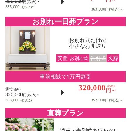
350,000
~
円(税抜)
385,000
~
円(税込)
363,000円(税込)～
お別れ一日葬プラン
お別れ式だけの
小さなお見送り
安置
告別式
火葬
お別れ式
事前相談で1万円割引
320,000
(税抜)
通常価格
円～
330,000
~
円(税抜)
363,000
~
352,000円(税込)～
円(税込)
直葬プラン
通夜・告別式を行わない