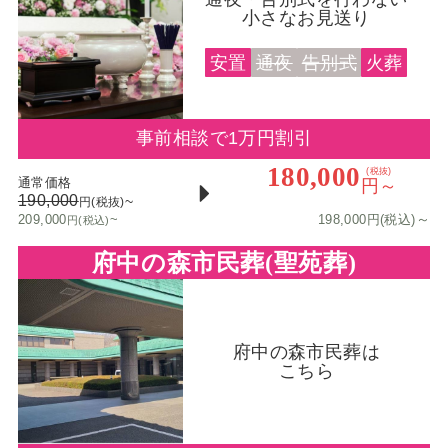
小さなお見送り
安置
通夜
告別式
火葬
事前相談で1万円割引
180,000
(税抜)
通常価格
円～
190,000
~
円(税抜)
～
209,000
~
198,000円(税込)
円(税込)
府中の森市民葬(聖苑葬)
府中の森市民葬は
こちら