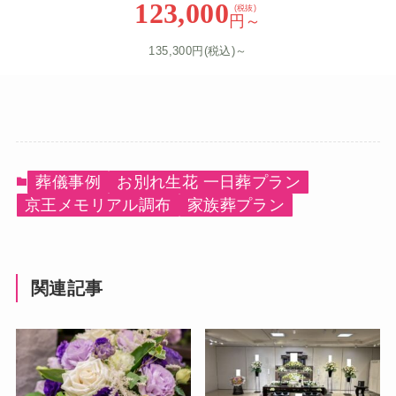
123,000
(税抜)
円～
135,300円(税込)～
葬儀事例
お別れ生花 一日葬プラン
京王メモリアル調布
家族葬プラン
関連記事