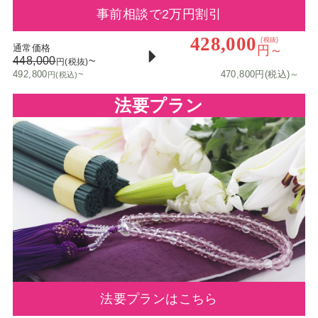
事前相談で2万円割引
428,000
(税抜)
通常価格
円～
448,000
~
円(税抜)
492,800
~
470,800円(税込)～
円(税込)
法要プラン
法要プランはこちら