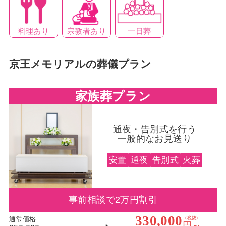
料理あり
一日葬
宗教者あり
京王メモリアルの葬儀プラン
家族葬プラン
通夜・告別式を行う
一般的なお見送り
安置
通夜
告別式
火葬
事前相談で2万円割引
330,000
通常価格
(税抜)
円～