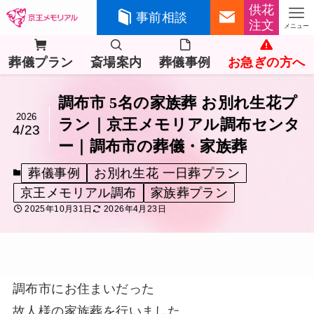
供花
事前相談
注文
メニュー
葬儀プラン
斎場案内
葬儀事例
お急ぎの方へ
調布市 5名の家族葬 お別れ生花プ
2026
ラン｜京王メモリアル調布センタ
4/23
ー｜調布市の葬儀・家族葬
葬儀事例
お別れ生花 一日葬プラン
京王メモリアル調布
家族葬プラン
2025年10月31日
2026年4月23日
調布市にお住まいだった
故人様の家族葬を行いました。