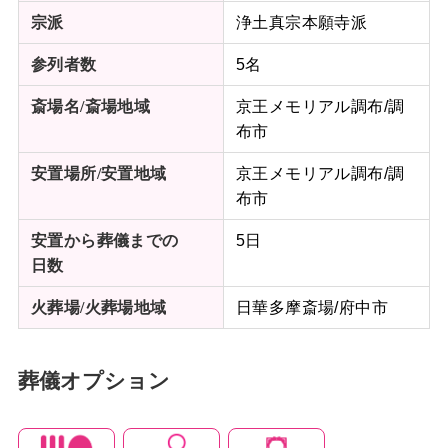
浄土真宗本願寺派
宗派
5名
参列者数
京王メモリアル調布/調
斎場名/斎場地域
布市
京王メモリアル調布/調
安置場所/
安置地域
布市
5日
安置から葬儀までの
日数
日華多摩斎場/府中市
火葬場/火葬場地域
葬儀オプション