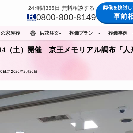
葬儀を検討し
24時間365日 無料相談する
0800-800-8149
事前
ルの家族葬
供花注文
葬儀プラン
葬儀事例
2/14（土）開催 京王メモリアル調布「
20日
2026年2月26日