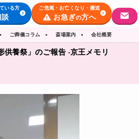
ている方
ご危篤・お亡くなり・搬送
相談
お急ぎ
方へ
の
ご葬儀コラム
斎場案内
会社概要
人形供養祭」のご報告 -京王メモリ