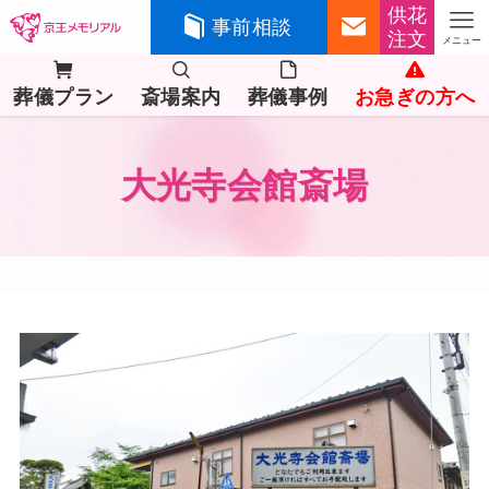
供花
事前相談
注文
メニュー
葬儀プラン
斎場案内
葬儀事例
お急ぎの方へ
大光寺会館斎場