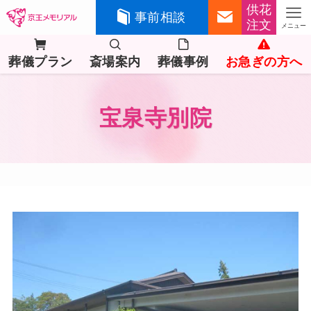
供花
事前相談
注文
メニュー
葬儀プラン
斎場案内
葬儀事例
お急ぎの方へ
宝泉寺別院