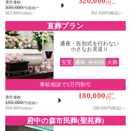
320,000
通常価格
円～
330,000
~
円(税抜)
363,000
~
352,000円(税込)～
円(税込)
直葬プラン
通夜・告別式を行わない
小さなお見送り
安置
通夜
告別式
火葬
事前相談で1万円割引
180,000
(税抜)
通常価格
円～
190,000
~
円(税抜)
～
209,000
~
198,000円(税込)
円(税込)
府中の森市民葬(聖苑葬)