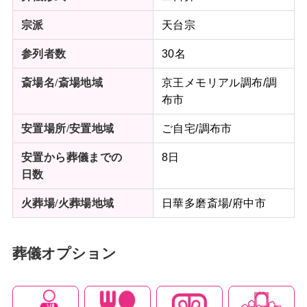
天台宗
宗派
30名
参列者数
京王メモリアル調布/調
斎場名/斎場地域
布市
ご自宅/調布市
安置場所/
安置地域
8日
安置から葬儀までの
日数
日華多磨斎場/府中市
火葬場/火葬場地域
葬儀オプション