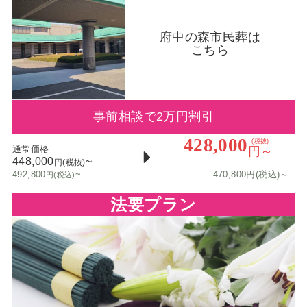
府中の森市民葬は
こちら
事前相談で2万円割引
428,000
(税抜)
通常価格
円～
448,000
~
円(税抜)
492,800
~
470,800円(税込)～
円(税込)
法要プラン