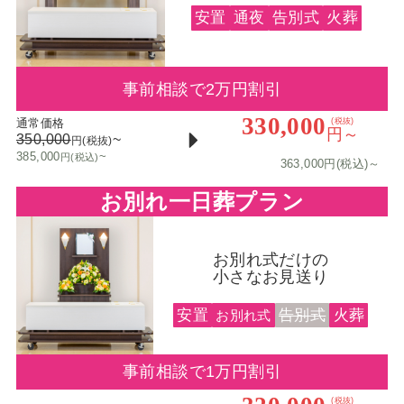
安置
通夜
告別式
火葬
事前相談で2万円割引
330,000
通常価格
(税抜)
円～
350,000
~
円(税抜)
385,000
~
円(税込)
363,000円(税込)～
お別れ一日葬プラン
お別れ式だけの
小さなお見送り
安置
告別式
火葬
お別れ式
事前相談で1万円割引
(税抜)