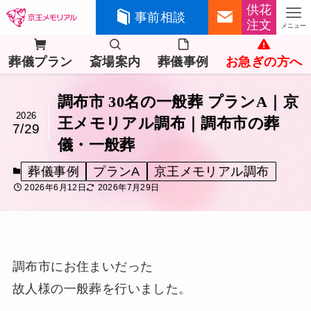
供花
事前相談
注文
メニュー
葬儀プラン
斎場案内
葬儀事例
お急ぎの方へ
調布市 30名の一般葬 プランA｜京
2026
王メモリアル調布｜調布市の葬
7/29
儀・一般葬
葬儀事例
プランA
京王メモリアル調布
2026年6月12日
2026年7月29日
調布市にお住まいだった
故人様の一般葬を行いました。