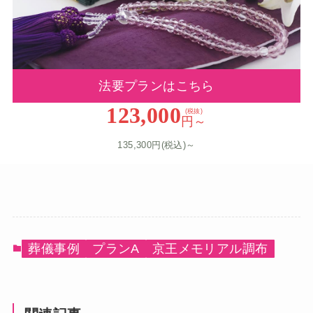
法要プランはこちら
123,000
(税抜)
円～
135,300円(税込)～
葬儀事例
プランA
京王メモリアル調布