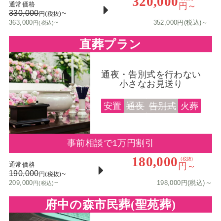
320,000
通常価格
円～
330,000
~
円(税抜)
363,000
~
352,000円(税込)～
円(税込)
直葬プラン
通夜・告別式を行わない
小さなお見送り
安置
通夜
告別式
火葬
事前相談で1万円割引
180,000
(税抜)
通常価格
円～
190,000
~
円(税抜)
～
209,000
~
198,000円(税込)
円(税込)
府中の森市民葬(聖苑葬)