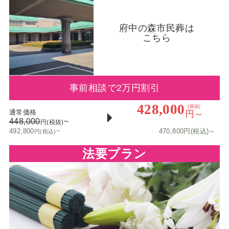
府中の森市民葬は
こちら
事前相談で2万円割引
428,000
(税抜)
通常価格
円～
448,000
~
円(税抜)
492,800
~
470,800円(税込)～
円(税込)
法要プラン