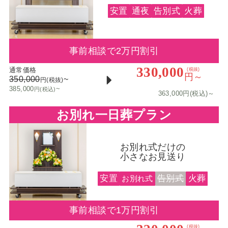
安置
通夜
告別式
火葬
事前相談で2万円割引
330,000
通常価格
(税抜)
円～
350,000
~
円(税抜)
385,000
~
円(税込)
363,000円(税込)～
お別れ一日葬プラン
お別れ式だけの
小さなお見送り
安置
告別式
火葬
お別れ式
事前相談で1万円割引
(税抜)