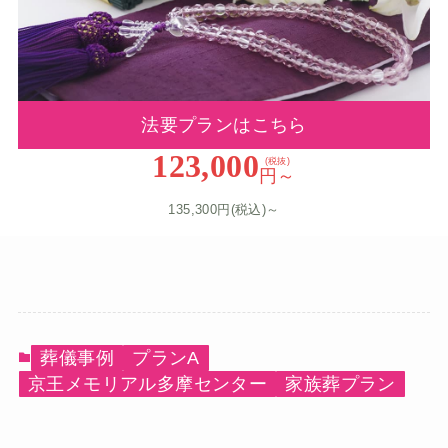
法要プランはこちら
123,000
(税抜)
円～
135,300円(税込)～
葬儀事例
プランA
京王メモリアル多摩センター
家族葬プラン