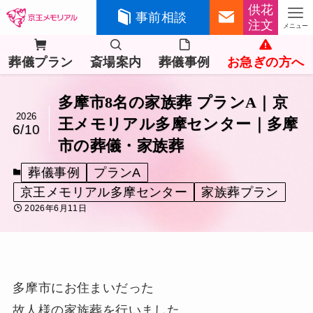
供花
事前相談
注文
メニュー
葬儀プラン
斎場案内
葬儀事例
お急ぎの方へ
多摩市8名の家族葬 プランA｜京
2026
王メモリアル多摩センター｜多摩
6/10
市の葬儀・家族葬
葬儀事例
プランA
京王メモリアル多摩センター
家族葬プラン
2026年6月11日
多摩市にお住まいだった
故人様の家族葬を行いました。