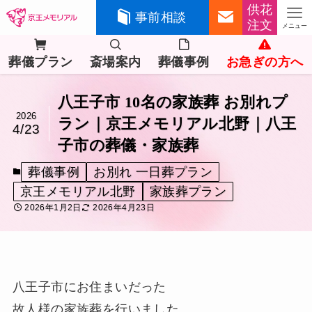
供花
事前相談
注文
メニュー
葬儀プラン
斎場案内
葬儀事例
お急ぎの方へ
八王子市 10名の家族葬 お別れプ
2026
ラン｜京王メモリアル北野｜八王
4/23
子市の葬儀・家族葬
葬儀事例
お別れ 一日葬プラン
京王メモリアル北野
家族葬プラン
2026年1月2日
2026年4月23日
八王子市にお住まいだった
故人様の家族葬を行いました。