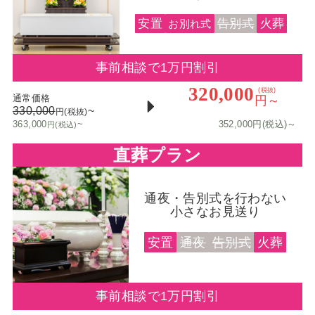
安置
告別式
火葬
お別れ式
事前相談で1万円割引
320,000
(税抜)
通常価格
円～
330,000
~
円(税抜)
363,000
~
352,000円(税込)～
円(税込)
直葬プラン
通夜・告別式を行わない
小さなお見送り
安置
通夜
告別式
火葬
事前相談で1万円割引