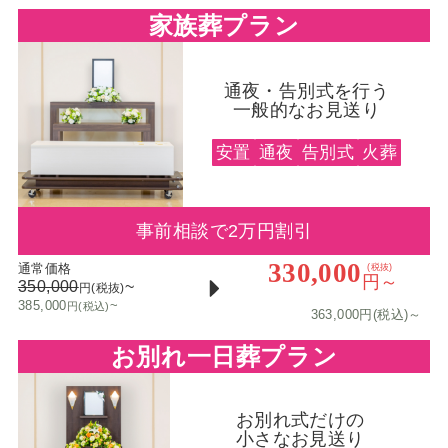
家族葬プラン
通夜・告別式を行う
一般的なお見送り
安置
通夜
告別式
火葬
事前相談で2万円割引
330,000
通常価格
(税抜)
円～
350,000
~
円(税抜)
385,000
~
円(税込)
363,000円(税込)～
お別れ一日葬プラン
お別れ式だけの
小さなお見送り