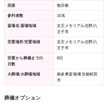
無宗教
宗派
10名
参列者数
京王メモリアル北野/八
斎場名/斎場地域
王子市
京王メモリアル北野/八
安置場所/
安置地域
王子市
6日
安置から葬儀までの
日数
南多摩斎場/東京都町田
火葬場/火葬場地域
市
葬儀オプション