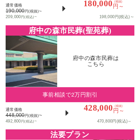
180,000
(税抜)
通常価格
円～
190,000
~
円(税抜)
～
209,000
~
198,000円(税込)
円(税込)
府中の森市民葬(聖苑葬)
府中の森市民葬は
こちら
事前相談で2万円割引
428,000
(税抜)
通常価格
円～
448,000
~
円(税抜)
492,800
~
470,800円(税込)～
円(税込)
法要プラン