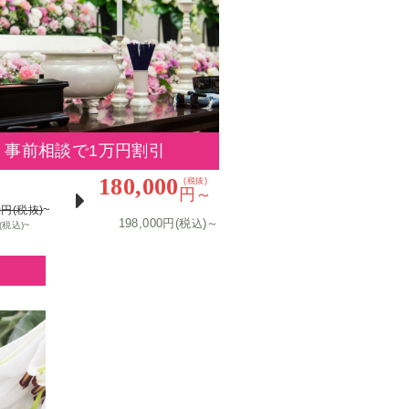
事前相談で1万円割引
180,000
(税抜)
円～
0
~
円(税抜)
198,000円(税
)～
込
~
(税込)