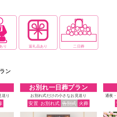
返礼品あり
二日葬
あり
ラン
お別れ一日葬プラン
見送り
お別れ式だけの小さなお見送り
通夜
葬
安置
お別れ式
告別式
火葬