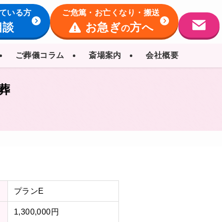
ている方
ご危篤・お亡くなり・搬送
相談
お急ぎ
方へ
の
ご葬儀コラム
斎場案内
会社概要
葬
プランE
1,300,000円