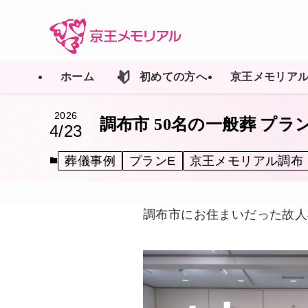
ホーム
初めての方へ
京王メモリア
2026
調布市 50名の一般葬 プ
4/23
葬儀事例
プランE
京王メモリアル調布
調布市にお住まいだった
故人