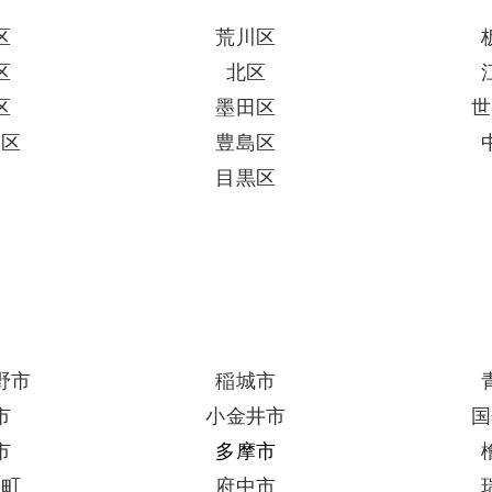
区
荒川区
区
北区
区
墨田区
世
田区
豊島区
区
目黒区
野市
稲城市
市
小金井市
国
市
多摩市
出町
府中市