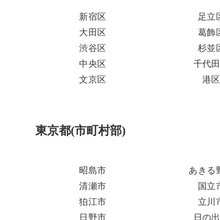
新宿区
足立
大田区
葛飾
渋谷区
杉並
中央区
千代
文京区
港
東京都(市町村部)
昭島市
あきる
清瀬市
国立
狛江市
立川
日野市
日の