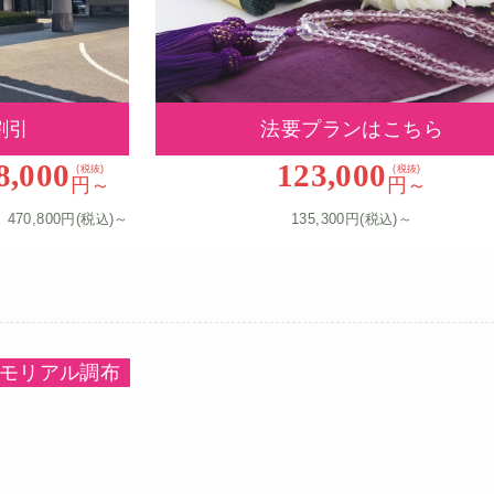
割引
法要プランはこちら
8,000
123,000
(税抜)
(税抜)
円～
円～
470,800円(税
)～
135,300円(税
)～
込
込
モリアル調布