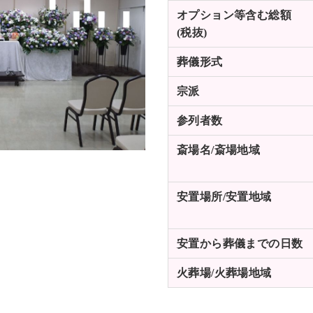
オプション等含む
総額
(税抜)
葬儀形式
宗派
参列者数
斎場名/斎場地域
安置場所/
安置地域
安置から葬儀までの
日数
火葬場/火葬場地域