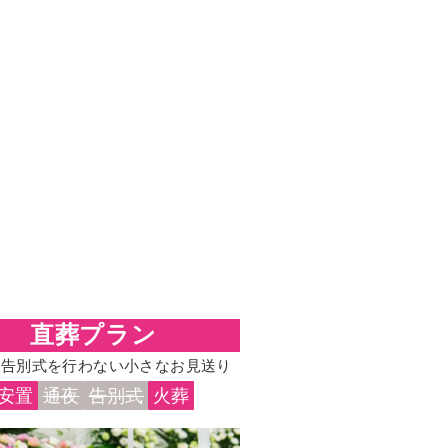
直葬プラン
・告別式を行わない小さなお見送り
安置
通夜
告別式
火葬