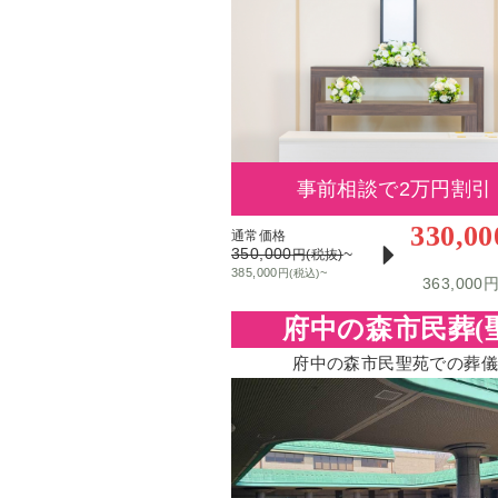
事前相談で2万円割引
330,00
通常価格
350,000
~
円
(税抜)
385,000
~
円(税込)
363,000
府中の森市民葬(
府中の森市民聖苑での葬儀