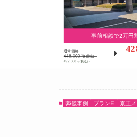
事前相談で2万円
42
通常価格
448,000
円(税抜)~
492,800
~
円(税込)
葬儀事例
プランE
京王メ