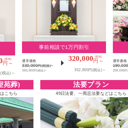
事前相談で1万円割引
320,000
(税抜)
0
(税抜)
円～
通常価格
通常価格
円～
330,000
~
190,00
円(税抜)
352,000円(税
)～
込
363,000
~
209,000
円(税込)
円
円(税
)～
込
聖苑葬)
法要プラン
はこちら
49日法要、一周忌法要などはこちら