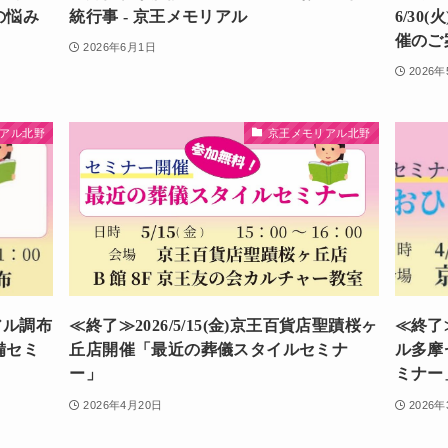
の悩み
統行事 - 京王メモリアル
6/3
催のご
2026年6月1日
2026
アル北野
京王メモリアル北野
リアル調布
≪終了≫2026/5/15(金)京王百貨店聖蹟桜ヶ
≪終了≫
備セミ
丘店開催「最近の葬儀スタイルセミナ
ル多摩
ー」
ミナー
2026年4月20日
2026