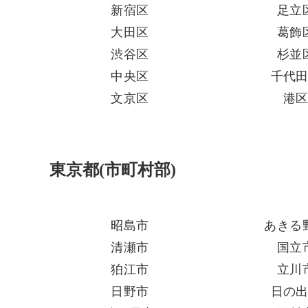
新宿区
足立
大田区
葛飾
渋谷区
杉並
中央区
千代
文京区
港
東京都(市町村部)
昭島市
あきる
清瀬市
国立
狛江市
立川
日野市
日の