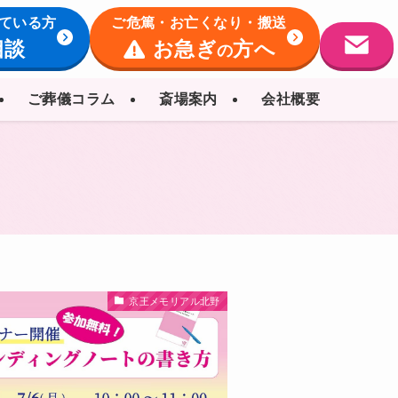
ている方
ご危篤・お亡くなり・搬送
相談
お急ぎ
方へ
の
ご葬儀コラム
斎場案内
会社概要
京王メモリアル北野