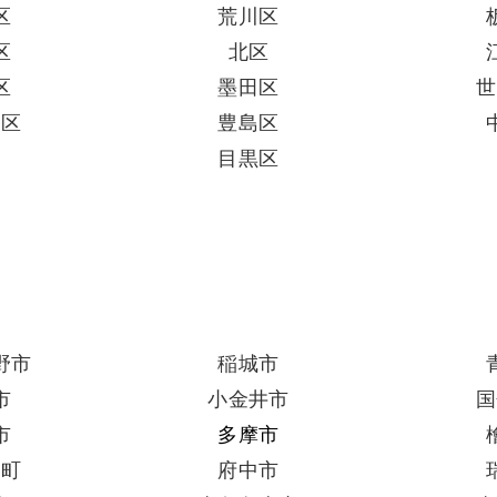
区
荒川区
区
北区
区
墨田区
世
田区
豊島区
区
目黒区
野市
稲城市
市
小金井市
国
市
多摩市
出町
府中市