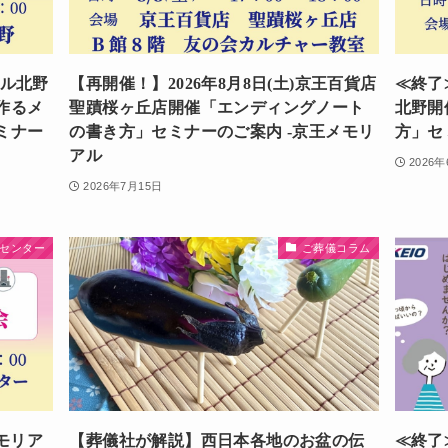
アル北野
【再開催！】2026年8月8日(土)京王百貨店
≪終了
作るメ
聖蹟桜ヶ丘店開催「エンディングノート
北野開
ミナー
の書き方」セミナーのご案内 -京王メモリ
方」セ
アル
2026
2026年7月15日
センター
ご葬儀コラム
メモリア
【葬儀社が解説】西日本各地のお盆の伝
≪終了≫