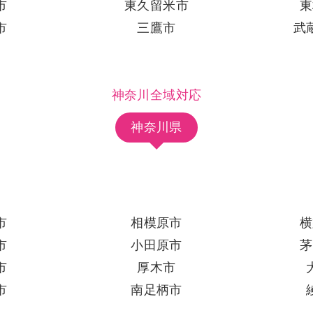
市
東久留米市
東
市
三鷹市
武
神奈川全域対応
神奈川県
市
相模原市
横
市
小田原市
茅
市
厚木市
市
南足柄市