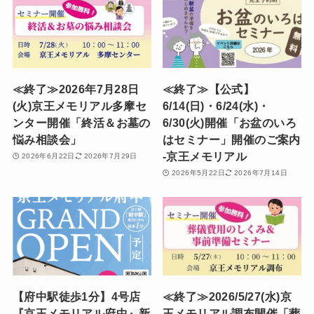
≪終了≫2026年7月28日
≪終了≫【公式】
(火)京王メモリアル多摩セ
6/14(日)・6/24(水)・
ンター開催「終活＆お墓の
6/30(火)開催「お盆のいろ
悩み相談会」
はセミナー」開催のご案内
-京王メモリアル
2026年6月22日
2026年7月29日
2026年5月22日
2026年7月14日
【府中駅徒歩1分】4号店
≪終了≫2026/5/27(水)京
『京王メモリアル府中』新
王メモリアル調布開催「葬