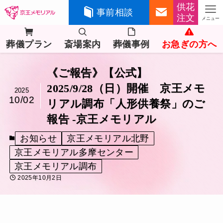
供花
事前相談
注文
メニュー
葬儀プラン
斎場案内
葬儀事例
お急ぎの方へ
《ご報告》【公式】
2025/9/28（日）開催 京王メモ
2025
10/02
リアル調布「人形供養祭」のご
報告 -京王メモリアル
お知らせ
京王メモリアル北野
京王メモリアル多摩センター
京王メモリアル調布
2025年10月2日